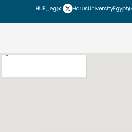
@HUE_eg
@HorusUniversit