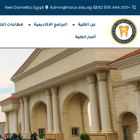
خطي
New Damietta, Egypt
Admin@horus.edu.eg
+2011 444 555 82
لى
لمحتوى
عن الكلية
البرامج الأكاديمية
قطاعات الكل
أخبار الكلية