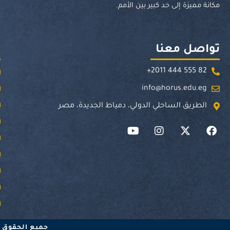
مكانة مميزة إلى حد كبير بين الأمم.
تواصل معنا
ر
+2011 444 555 82
info@horus.edu.eg
الطريق الساحلي الدولي، دمياط الجديدة، مصر
Y
I
X
F
o
n
-
a
u
s
t
c
t
t
w
e
u
a
i
b
b
g
t
o
e
r
t
o
a
e
k
m
r
جميع الحقوق محفوظة لج