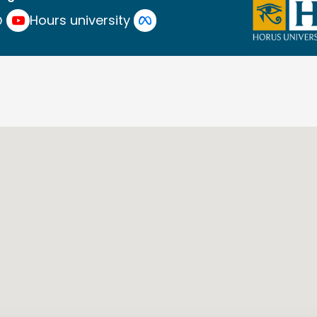
yEgypt
Hours university