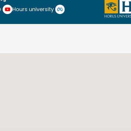
yEgypt
Hours university