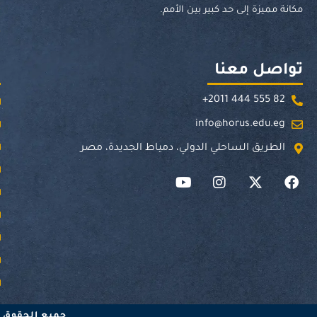
مكانة مميزة إلى حد كبير بين الأمم.
تواصل معنا
ر
+2011 444 555 82
info@horus.edu.eg
الطريق الساحلي الدولي، دمياط الجديدة، مصر
Y
I
X
F
o
n
-
a
u
s
t
c
t
t
w
e
u
a
i
b
b
g
t
o
e
r
t
o
a
e
k
m
r
جميع الحقوق محفوظة لج