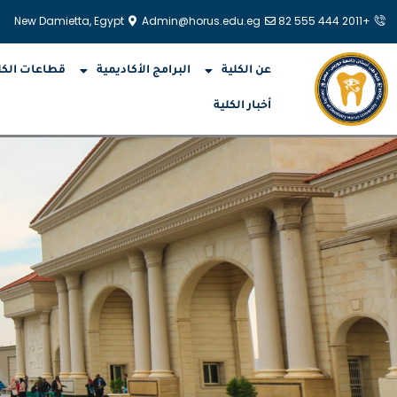
خطي
New Damietta, Egypt
Admin@horus.edu.eg
+2011 444 555 82
لى
لمحتوى
عن الكلية
البرامج الأكاديمية
قطاعات الكل
أخبار الكلية