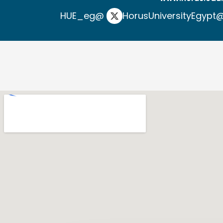
@HUE_eg
@HorusUniversit