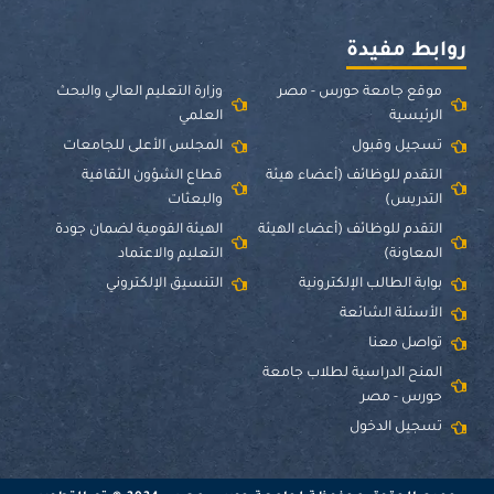
u
s
t
c
t
t
w
e
u
a
i
b
روابط مفيدة
b
g
t
o
e
r
t
o
موقع جامعة حورس - مصر
وزارة التعليم العالي والبحث
a
e
k
الرئيسية
العلمي
m
r
تسجيل وقبول
المجلس الأعلى للجامعات
التقدم للوظائف (أعضاء هيئة
قطاع الشؤون الثقافية
التدريس)
والبعثات
التقدم للوظائف (أعضاء الهيئة
الهيئة القومية لضمان جودة
المعاونة)
التعليم والاعتماد
بوابة الطالب الإلكترونية
التنسيق الإلكتروني
الأسئلة الشائعة
تواصل معنا
المنح الدراسية لطلاب جامعة
حورس - مصر
تسجيل الدخول