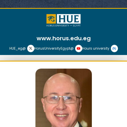
www.horus.edu.eg
@HUE_eg
@HorusUniversityEgypt
Hours university