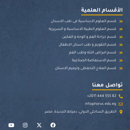
الأقسام العلمية
قسم العلوم الاساسية فى طب الاسنان
قسم العلوم الطبية الاساسية و السريرية
قسم جراحة الفم و الوجه و الفكين
قسم التقويم و طب اسنان الاطفال
قسم امراض اللثه وطب الفم
قسم الاستعاضة الصناعية
قسم العلاج التحفظى وترميم الاسنان
تواصل معنا
+2011 444 555 82
info@horus.edu.eg
الطريق الساحلي الدولي، دمياط الجديدة، مصر
Y
I
X
F
o
n
-
a