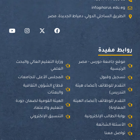
info@horus.edu.eg
الطريق الساحلي الدولي، دمياط الجديدة، مصر
Y
I
X
F
o
n
-
a
u
s
t
c
t
t
w
e
u
a
i
b
روابط مفيدة
b
g
t
o
e
r
t
o
موقع جامعة حورس - مصر
وزارة التعليم العالي والبحث
a
e
k
الرئيسية
العلمي
m
r
تسجيل وقبول
المجلس الأعلى للجامعات
التقدم للوظائف (أعضاء هيئة
قطاع الشؤون الثقافية
التدريس)
والبعثات
التقدم للوظائف (أعضاء الهيئة
الهيئة القومية لضمان جودة
المعاونة)
التعليم والاعتماد
بوابة الطالب الإلكترونية
التنسيق الإلكتروني
الأسئلة الشائعة
تواصل معنا